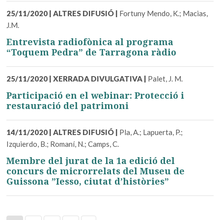
25/11/2020
|
ALTRES DIFUSIÓ
|
Fortuny Mendo, K.; Macias,
J.M.
Entrevista radiofònica al programa
“Toquem Pedra” de Tarragona ràdio
25/11/2020
|
XERRADA DIVULGATIVA
|
Palet, J. M.
Participació en el webinar: Protecció i
restauració del patrimoni
14/11/2020
|
ALTRES DIFUSIÓ
|
Pla, A.; Lapuerta, P.;
Izquierdo, B.; Romaní, N.; Camps, C.
Membre del jurat de la 1a edició del
concurs de microrrelats del Museu de
Guissona ”Iesso, ciutat d’històries”