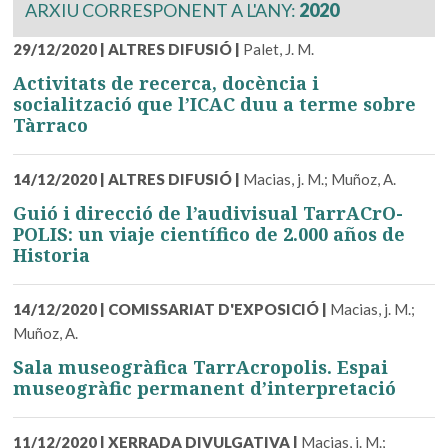
ARXIU CORRESPONENT A L'ANY:
2020
29/12/2020
|
ALTRES DIFUSIÓ
|
Palet, J. M.
Activitats de recerca, docència i
socialització que l’ICAC duu a terme sobre
Tàrraco
14/12/2020
|
ALTRES DIFUSIÓ
|
Macias, j. M.; Muñoz, A.
Guió i direcció de l’audivisual TarrACrO-
POLIS: un viaje científico de 2.000 años de
Historia
14/12/2020
|
COMISSARIAT D'EXPOSICIÓ
|
Macias, j. M.;
Muñoz, A.
Sala museogràfica TarrAcropolis. Espai
museogràfic permanent d’interpretació
11/12/2020
|
XERRADA DIVULGATIVA
|
Macias, j. M.;