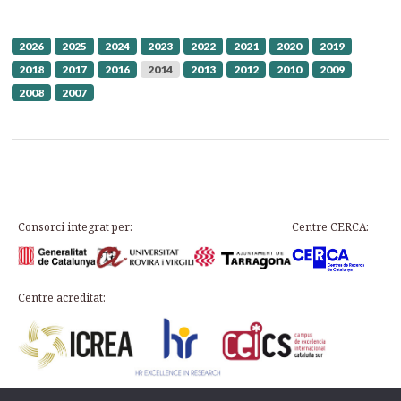
2026
2025
2024
2023
2022
2021
2020
2019
2018
2017
2016
2014
2013
2012
2010
2009
2008
2007
Consorci integrat per:
Centre CERCA:
Centre acreditat: