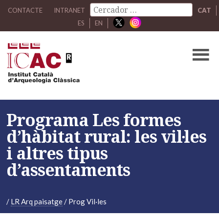
CONTACTE
INTRANET
CAT
ES
EN
Programa Les formes
d’hàbitat rural: les vil·les
i altres tipus
d’assentaments
/
LR Arq paisatge
/
Prog Vil·les