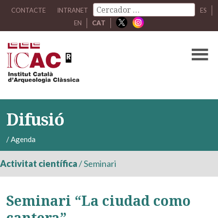
CONTACTE
INTRANET
ES
EN
CAT
Difusió
/
Agenda
Activitat científica
/
Seminari
Seminari “La ciudad como
cantera”