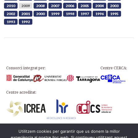
2010
2009
2008
2007
2006
2005
2004
2003
2002
2001
2000
1999
1998
1997
1996
1995
1993
1992
Consorci integrat per:
Centre CERCA:
Centre acreditat:
Utilitzem cookies per garantir que us donem la millor
Plaça d’en Rovellat, s/n, 43003 Tarragona
experiència al nostre lloc web. Si continueu utilitzant aquest