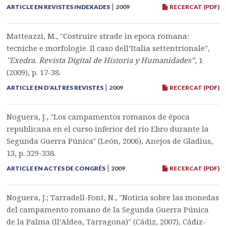
|
ARTICLE EN REVISTES INDEXADES
2009
RECERCAT (PDF)
Matteazzi, M., "Costruire strade in epoca romana:
tecniche e morfologie. Il caso dell’Italia settentrionale",
"Exedra. Revista Digital de Historia y Humanidades”
, 1
(2009), p. 17-38.
|
ARTICLE EN D'ALTRES REVISTES
2009
RECERCAT (PDF)
Noguera, J., "Los campamentos romanos de época
republicana en el curso inferior del río Ebro durante la
Segunda Guerra Púnica" (León, 2006), Anejos de Gladius,
13, p. 329-338.
|
ARTICLE EN ACTES DE CONGRÉS
2009
RECERCAT (PDF)
Noguera, J.; Tarradell-Font, N., "Noticia sobre las monedas
del campamento romano de la Segunda Guerra Púnica
de la Palma (ll’Aldea, Tarragona)" (Cádiz, 2007), Cádiz-