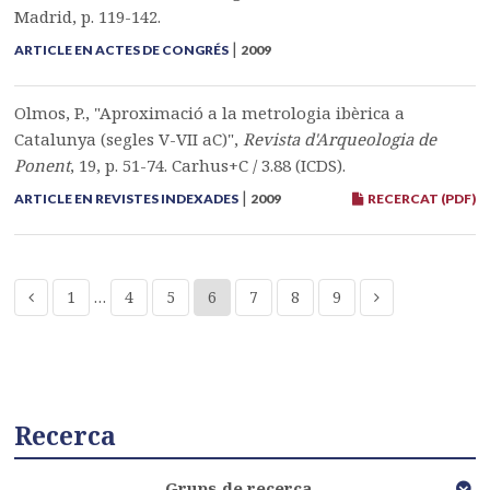
Madrid, p. 119-142.
|
ARTICLE EN ACTES DE CONGRÉS
2009
Olmos, P., "Aproximació a la metrologia ibèrica a
Catalunya (segles V-VII aC)",
Revista d'Arqueologia de
Ponent
, 19, p. 51-74. Carhus+C / 3.88 (ICDS).
|
ARTICLE EN REVISTES INDEXADES
2009
RECERCAT (PDF)
1
…
4
5
6
7
8
9
Recerca
Grups de recerca