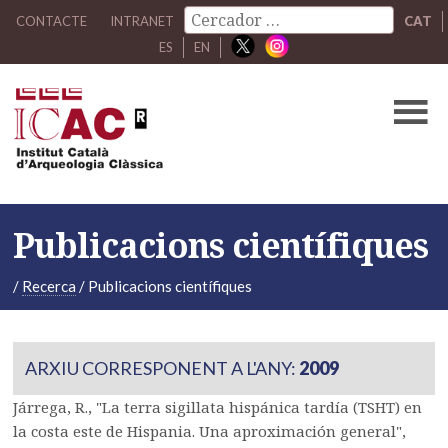
CONTACTE
INTRANET
CAT
ES
EN
Publicacions científiques
/
Recerca
/
Publicacions científiques
ARXIU CORRESPONENT A L'ANY:
2009
Járrega, R., "La terra sigillata hispánica tardía (TSHT) en
la costa este de Hispania. Una aproximación general",