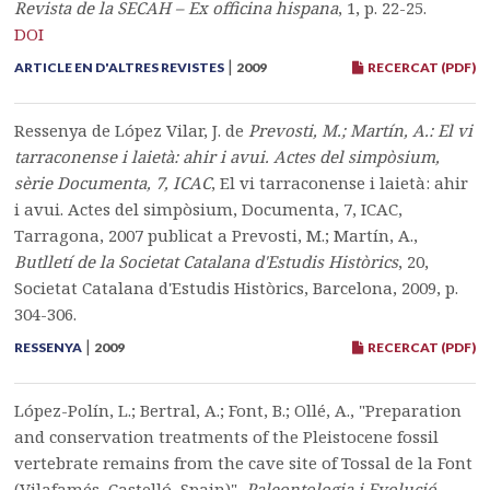
Revista de la SECAH – Ex officina hispana
, 1, p. 22-25.
DOI
|
ARTICLE EN D'ALTRES REVISTES
2009
RECERCAT (PDF)
Ressenya de López Vilar, J. de
Prevosti, M.; Martín, A.: El vi
tarraconense i laietà: ahir i avui. Actes del simpòsium,
sèrie Documenta, 7, ICAC
, El vi tarraconense i laietà: ahir
i avui. Actes del simpòsium, Documenta, 7, ICAC,
Tarragona, 2007 publicat a Prevosti, M.; Martín, A.,
Butlletí de la Societat Catalana d'Estudis Històrics
, 20,
Societat Catalana d'Estudis Històrics, Barcelona, 2009, p.
304-306.
|
RESSENYA
2009
RECERCAT (PDF)
López-Polín, L.; Bertral, A.; Font, B.; Ollé, A., "Preparation
and conservation treatments of the Pleistocene fossil
vertebrate remains from the cave site of Tossal de la Font
(Vilafamés, Castelló, Spain)",
Paleontologia i Evolució.