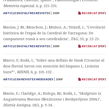
Memòria especial
, 4, p. 225-231.
|
ARTICLE EN D'ALTRES REVISTES
2009
RECERCAT (PDF)
Macias, J. M.; Menchon, J.; Muñoz, A.; Teixell, I., "L’evolució
històrica de l’espai de la Catedral de Tarragona: De
campament romà a seu catedralícia",
TAG
, 53, p. 22-25.
|
ARTICLE EN D'ALTRES REVISTES
2009
RECERCAT (PDF)
Marco, F.; Rodà, I., "Sobre una defixio de Sisak (Croacia) al
dios fluvial Savus con mención del hispano L. Licinius
Sura*",
MHNH
, 8, p. 105-132. .
|
ARTICLE EN REVISTES INDEXADES
2009
RECERCAT (PDF)
Marin, E.; Claridge, A.; Kolega, M.; Rodà, I., "Skulpture iz
Augusteuma Narone (Neizlozene i Beobjavljene 2004.)",
Histria Antiqua
, 18/2, p. 9-34. .