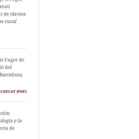
atori
at de Girona
he rural
de l’ager de
ió del
 Barcelona
,
CERCAT (PDF)
ación
logía y la
erta de