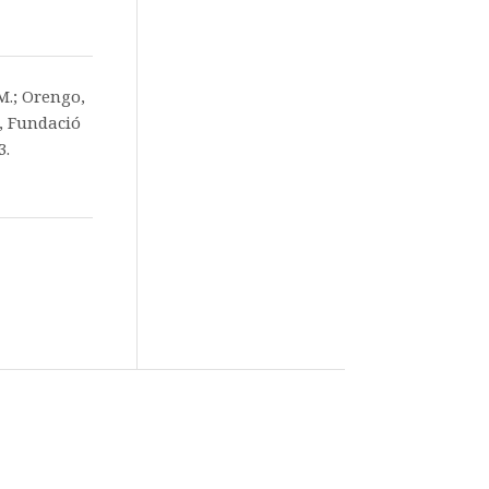
.M.; Orengo,
, Fundació
3.