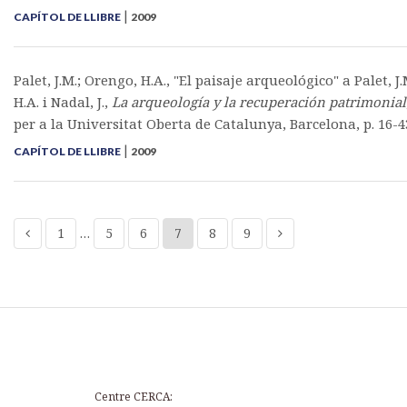
|
CAPÍTOL DE LLIBRE
2009
Palet, J.M.; Orengo, H.A., "El paisaje arqueológico" a Palet, J
H.A. i Nadal, J.,
La arqueología y la recuperación patrimonial
per a la Universitat Oberta de Catalunya, Barcelona, p. 16-4
|
CAPÍTOL DE LLIBRE
2009
1
…
5
6
7
8
9
Centre CERCA: