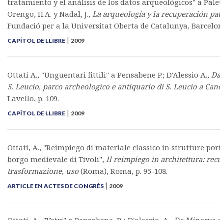
tratamiento y el análisis de los datos arqueológicos" a Palet,
Orengo, H.A. y Nadal, J.,
La arqueología y la recuperación pa
Fundació per a la Universitat Oberta de Catalunya, Barcelon
|
CAPÍTOL DE LLIBRE
2009
Ottati A., "Unguentari fittili" a Pensabene P.; D'Alessio A.,
Da
S. Leucio, parco archeologico e antiquario di S. Leucio a Can
Lavello, p. 109.
|
CAPÍTOL DE LLIBRE
2009
Ottati, A., "Reimpiego di materiale classico in strutture por
borgo medievale di Tivoli",
Il reimpiego in architettura: rec
trasformazione, uso
(Roma), Roma, p. 95-108.
|
ARTICLE EN ACTES DE CONGRÉS
2009