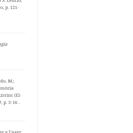
 S. Leucio,
o, p. 121-
ogía
do, M.;
Memòria
irrinc (El-
7, p. 3-16. .
e a l’ager