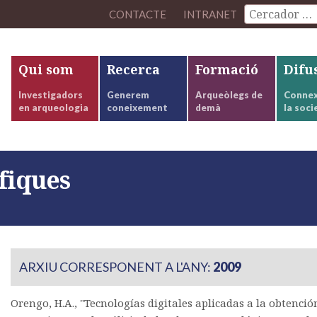
CONTACTE
INTRANET
Qui som
Recerca
Formació
Difu
Investigadors
Generem
Arqueòlegs de
Connex
en arqueologia
coneixement
demà
la soci
fiques
ARXIU CORRESPONENT A L'ANY:
2009
Orengo, H.A., "Tecnologías digitales aplicadas a la obtención