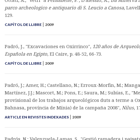
Ottati, A., "Vetri" a Pensabene, P. ; D'alessio, A.,
Da Minerva a
parco archeologico e antiquario di S. Leucio a Canosa
, Lavell
129.
|
CAPÍTOL DE LLIBRE
2009
Padró, J., "Excavaciones en Oxirrinco",
120 años de Arqueol
Española en Egipto
, El Caire, p. 48-52, 66-73.
|
CAPÍTOL DE LLIBRE
2009
Padró, J.; Amer, H.; Castellano, N.; Erroux-Morfin, M.; Manga
Martínez, J.J.; Mascort, M.; Pons, E.; Saura, M.; Subías, E., "
provisional de los trabajos arqueológicos duts a terme a Ox
Bahnasa, província de Mínia) de la campaña 2008",
Nilus
, 1
|
ARTICLE EN REVISTES INDEXADES
2009
Padrós, N.; Valenzuela-Lamas, S., "Gestió ramadera i paisatg