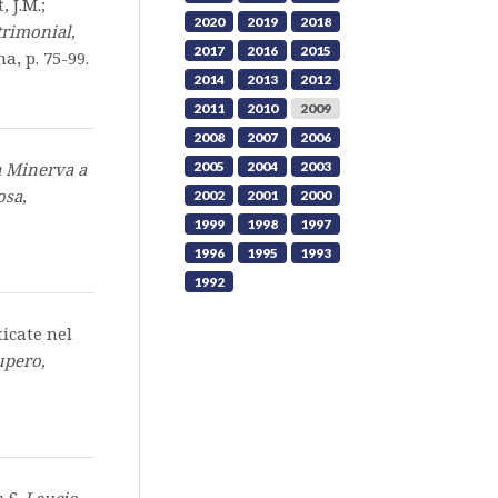
 J.M.;
2020
2019
2018
trimonial
,
2017
2016
2015
a, p. 75-99.
2014
2013
2012
2011
2010
2009
2008
2007
2006
 Minerva a
2005
2004
2003
osa
,
2002
2001
2000
1999
1998
1997
1996
1995
1993
1992
ticate nel
upero,