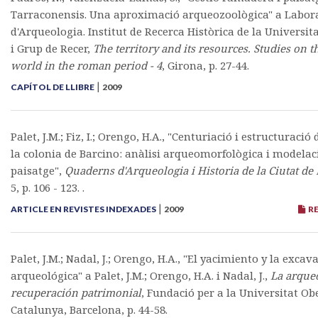
Tarraconensis. Una aproximació arqueozoològica" a Labor
d'Arqueologia. Institut de Recerca Històrica de la Universit
i Grup de Recer,
The territory and its resources. Studies on t
world in the roman period - 4
, Girona, p. 27-44.
|
CAPÍTOL DE LLIBRE
2009
Palet, J.M.; Fiz, I.; Orengo, H.A., "Centuriació i estructuració 
la colonia de Barcino: anàlisi arqueomorfològica i modelac
paisatge",
Quaderns d'Arqueologia i Historia de la Ciutat de
5, p. 106 - 123. .
|
ARTICLE EN REVISTES INDEXADES
2009
RE
Palet, J.M.; Nadal, J.; Orengo, H.A., "El yacimiento y la excav
arqueológica" a Palet, J.M.; Orengo, H.A. i Nadal, J.,
La arqueo
recuperación patrimonial
, Fundació per a la Universitat Ob
Catalunya, Barcelona, p. 44-58.