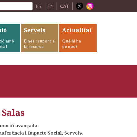
ES
EN
CAT
sió
Serveis
Actualitat
ió amb
Eines i suport a
Què hi ha
etat
la recerca
de nou?
 Salas
rmació avançada.
sferència i Impacte Social, Serveis.