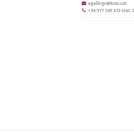
agallego@icac.cat
+34 977 249 133 (ext. 