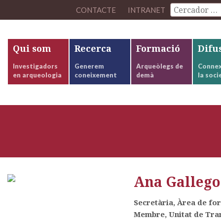
CONTACTE
INTRANET
Qui som
Recerca
Formació
Difu
Investigadors
Generem
Arqueòlegs de
Connex
en arqueologia
coneixement
demà
la soci
Ana Gallego
Secretària, Àrea de fo
Membre, Unitat de Tran