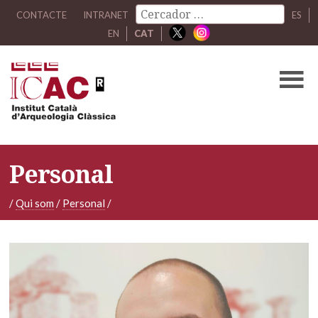
CONTACTE
INTRANET
ES
EN
CAT
Personal
/
Qui som
/
Personal
/