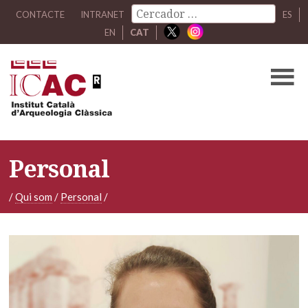
CONTACTE
INTRANET
ES
EN
CAT
Personal
/
Qui som
/
Personal
/