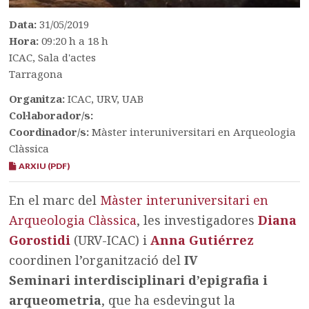
Data:
31/05/2019
Hora:
09:20 h a 18 h
ICAC, Sala d'actes
Tarragona
Organitza:
ICAC, URV, UAB
Col·laborador/s:
Coordinador/s:
Màster interuniversitari en Arqueologia
Clàssica
ARXIU (PDF)
En el marc del
Màster interuniversitari en
Arqueologia Clàssica
, les investigadores
Diana
Gorostidi
(URV-ICAC) i
Anna Gutiérrez
coordinen l’organització del
IV
Seminari interdisciplinari d’epigrafia i
arqueometria
, que ha esdevingut la