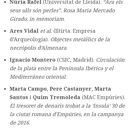
Núria Rafel
(Universitat de Lleida).
“Ara els
seus ulls són perles”. Rosa Maria Mercado
Girado, in memoriam
.
Ares Vidal
et al.
(Iltirta. Empresa
d’Arqueologia).
Objectes metàl·lics de la
necròpolis d’Almenara
.
Ignacio Montero
(CSIC, Madrid).
Circulación
de la plata entre la Península Ibérica y el
Mediterráneo oriental
.
Marta Campo
,
Pere Castanyer
,
Marta
Santos
i
Quim Tremoleda
(MAC Empúries).
El tresoret de denaris trobat a la ‘Insula’ 30 de
la ciutat romana d’Empúries, en la campanya
de 2016
.