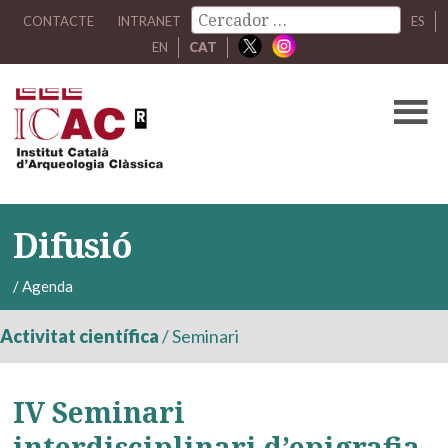
CONTACTE
INTRANET
ES
EN
CAT
Difusió
/
Agenda
Activitat científica
/
Seminari
IV Seminari
interdisciplinari d’epigrafia