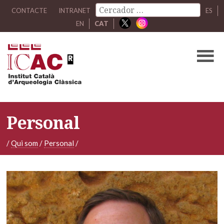
CONTACTE
INTRANET
ES
EN
CAT
Personal
/
Qui som
/
Personal
/