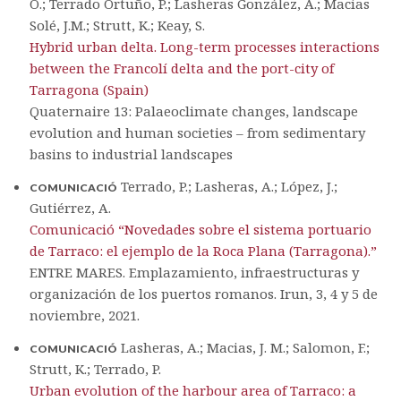
O.; Terrado Ortuño, P.; Lasheras González, A.; Macias
Solé, J.M.; Strutt, K.; Keay, S.
Hybrid urban delta. Long-term processes interactions
between the Francolí delta and the port-city of
Tarragona (Spain)
Quaternaire 13: Palaeoclimate changes, landscape
evolution and human societies – from sedimentary
basins to industrial landscapes
Terrado, P.; Lasheras, A.; López, J.;
COMUNICACIÓ
Gutiérrez, A.
Comunicació “Novedades sobre el sistema portuario
de Tarraco: el ejemplo de la Roca Plana (Tarragona).”
ENTRE MARES. Emplazamiento, infraestructuras y
organización de los puertos romanos. Irun, 3, 4 y 5 de
noviembre, 2021.
Lasheras, A.; Macias, J. M.; Salomon, F.;
COMUNICACIÓ
Strutt, K.; Terrado, P.
Urban evolution of the harbour area of Tarraco: a