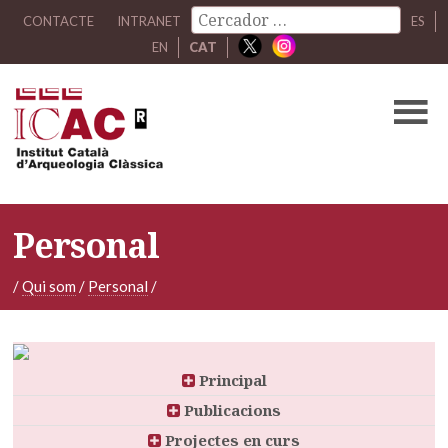
CONTACTE
INTRANET
ES
EN
CAT
Personal
/
Qui som
/
Personal
/
Principal
Publicacions
Projectes en curs