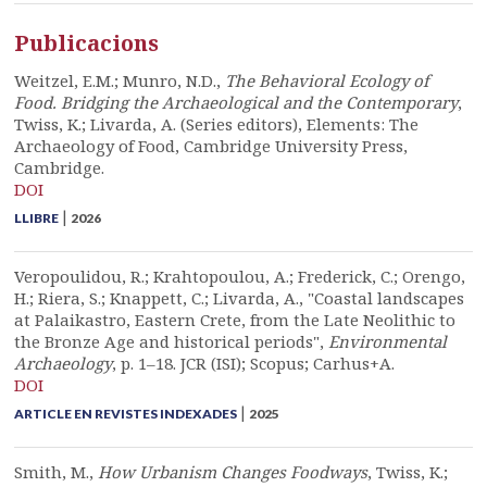
Publicacions
Weitzel, E.M.; Munro, N.D.,
The Behavioral Ecology of
Food. Bridging the Archaeological and the Contemporary
,
Twiss, K.; Livarda, A. (Series editors), Elements: The
Archaeology of Food, Cambridge University Press,
Cambridge.
DOI
|
LLIBRE
2026
Veropoulidou, R.; Krahtopoulou, A.; Frederick, C.; Orengo,
H.; Riera, S.; Knappett, C.; Livarda, A., "Coastal landscapes
at Palaikastro, Eastern Crete, from the Late Neolithic to
the Bronze Age and historical periods",
Environmental
Archaeology
, p. 1–18. JCR (ISI); Scopus; Carhus+A.
DOI
|
ARTICLE EN REVISTES INDEXADES
2025
Smith, M.,
How Urbanism Changes Foodways
, Twiss, K.;