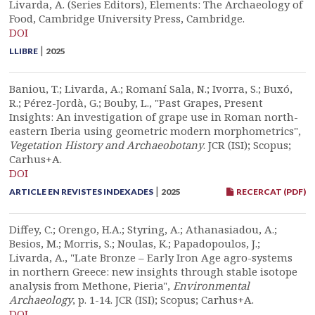
Livarda, A. (Series Editors), Elements: The Archaeology of
Food, Cambridge University Press, Cambridge.
DOI
|
LLIBRE
2025
Baniou, T.; Livarda, A.; Romaní Sala, N.; Ivorra, S.; Buxó,
R.; Pérez-Jordà, G.; Bouby, L., "Past Grapes, Present
Insights: An investigation of grape use in Roman north-
eastern Iberia using geometric modern morphometrics",
Vegetation History and Archaeobotany
. JCR (ISI); Scopus;
Carhus+A.
DOI
|
ARTICLE EN REVISTES INDEXADES
2025
RECERCAT (PDF)
Diffey, C.; Orengo, H.A.; Styring, A.; Athanasiadou, A.;
Besios, M.; Morris, S.; Noulas, K.; Papadopoulos, J.;
Livarda, A., "Late Bronze – Early Iron Age agro-systems
in northern Greece: new insights through stable isotope
analysis from Methone, Pieria",
Environmental
Archaeology
, p. 1-14. JCR (ISI); Scopus; Carhus+A.
DOI