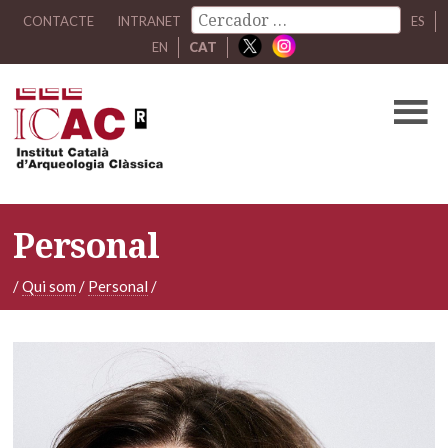
CONTACTE
INTRANET
ES
EN
CAT
Personal
/
Qui som
/
Personal
/