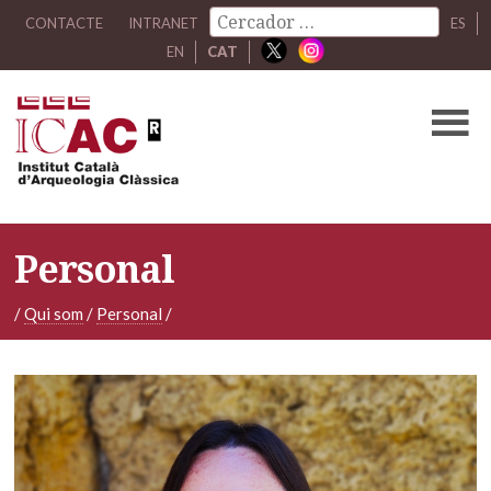
CONTACTE
INTRANET
ES
EN
CAT
Personal
/
Qui som
/
Personal
/