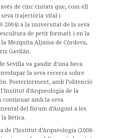
ravés de cinc ciutats que, com ell
seva trajectòria vital i
-2004) a la universitat de la seva
escultura de petit format1 i en la
a la Mezquita Aljama de Còrdova,
riz Gavilán.
de Sevilla va gaudir d’una beca
senvolupar la seva recerca sobre
 León. Posteriorment, amb l’obtenció
’Institut d’Arqueologia de la
a continuar amb la seva
amental del fòrum d’August a les
la Bètica.
a de l’Institut d’Arqueologia
(2008-