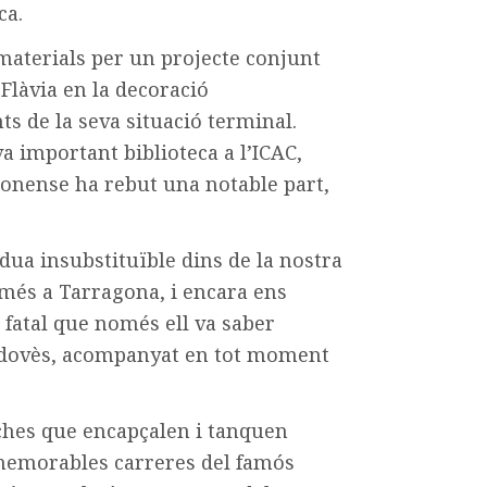
ca.
aterials per un projecte conjunt
Flàvia en la decoració
ts de la seva situació terminal.
va important biblioteca a l’ICAC,
conense ha rebut una notable part,
dua insubstituïble dins de
la nostra
omés a Tarragona, i
encara ens
 fatal que només ell
va saber
ordovès, acompanyat en
tot moment
ches que encapçalen i tan
quen
s memorables carreres del
famós