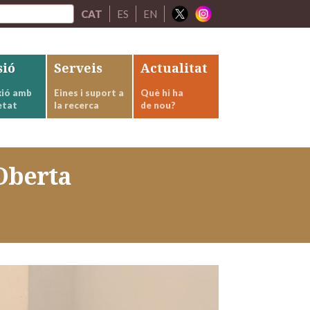
CAT
ES
EN
sió
Serveis
Actualitat
ió amb
Eines i suport a
Què hi ha
etat
la recerca
de nou?
 Oberta