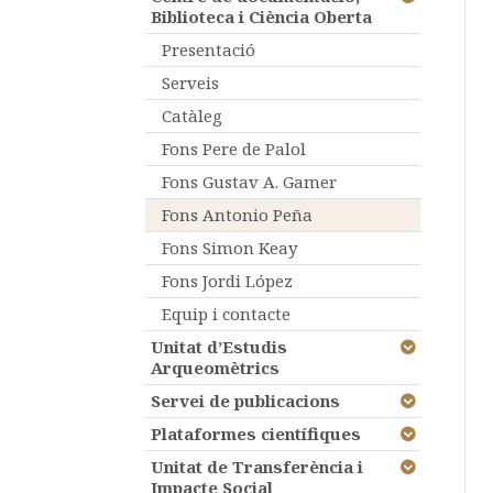
Biblioteca i Ciència Oberta
Presentació
Serveis
Catàleg
Fons Pere de Palol
Fons Gustav A. Gamer
Fons Antonio Peña
Fons Simon Keay
Fons Jordi López
Equip i contacte
Unitat d’Estudis
Arqueomètrics
Servei de publicacions
Plataformes científiques
Unitat de Transferència i
Impacte Social