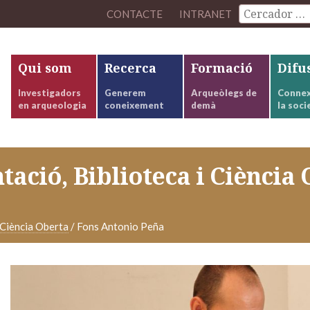
CONTACTE
INTRANET
Qui som
Recerca
Formació
Difu
Investigadors
Generem
Arqueòlegs de
Connex
en arqueologia
coneixement
demà
la soci
ació, Biblioteca i Ciència
 Ciència Oberta
/
Fons Antonio Peña