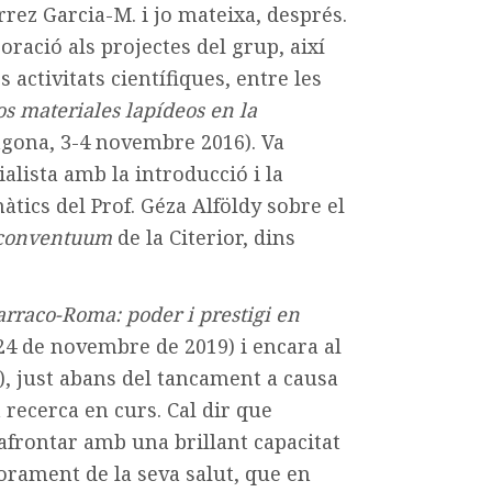
rrez Garcia-M. i jo
mateixa, després.
poració als
projectes del grup
, així
s ac
tivitats científiques, entre les
os
materiales lapídeos en la
agona,
3-4 novembre 2016). Va
alista
amb la introducció i la
màtics
del Prof. Géza Alföldy sobre el
conventuum
de la Citerior, dins
arraco-Roma: poder i prestigi
en
-24 de novembre de 2019)
i encara al
), just abans del tancament a causa
 recerca en curs. Cal dir que
 afrontar amb una brillant capacitat
iorament de la seva salut, que en