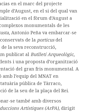
acias
en el marc del projecte
emple
d’August, en el si del qual van
cialització en el fòrum d’August a
 complexos monumentals de les
usta
, Antonio Peña va embarcar-se
 conservats de la
porticus
del
 de la seva reconstrucció,
tim publicat al
Butlletí Arqueològic
,
dents i una proposta d’organització
entació del gran fris monumental. A
ció amb l’equip del MNAT en
estatuària pública de Tàrraco,
ió de la seu de la plaça del Rei.
ionar-se també amb diver
sos
duccions Artístiqu
es
(
ArPA
)
,
dirigit