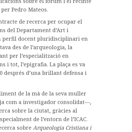
blicacions sobre el fòrum
i el recinte
t per Pedro Mateos
.
ntracte de recerca per ocu
par el
ins del Departament
d’Art i
perfil docent pluridis
ciplinari en
tava des de l’arque
ologia, la
ant per l’especialització
en
s i tot, l’epigrafia. La plaça
es va
 després d’una brillant
defensa i
bliment de la mà de la seva
muller
 ja com a investigador
consolidat—,
erca sobre la ciutat,
gràcies al
especialment de l’en
torn de l’ICAC.
recerca sobre
Arqueologia Cristiana i