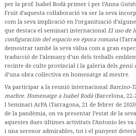
per la prof. Isabel Rodà primer i per l’Anna Gutié
Fruit d’aquesta col·laboració va ser la seva incor
com la seva implicació en l’organització d’algune
que destaca el seminari internacional
El uso de l
configuración del espacio en época romana
(Tarr
demostrar també la seva vàlua com a gran especi
traducció de l’alemany d’un dels treballs emble
recinte de culte provincial i la galeria dels
genii
d’una obra col·lectiva en homenatge al mestre
.
Va participar a la reunió internacional
Barcino-T
marbre
.
Homenatge a Isabel Rodà
(Barcelona, 22
I Seminari ArPA
(Tarragona, 21 de febrer de 2020
de la pandèmia, on va presentar l’estat de la seva
aquestes dues últimes activitats l’Antonio les va
i una serenor admirables, tot i el punyent deter