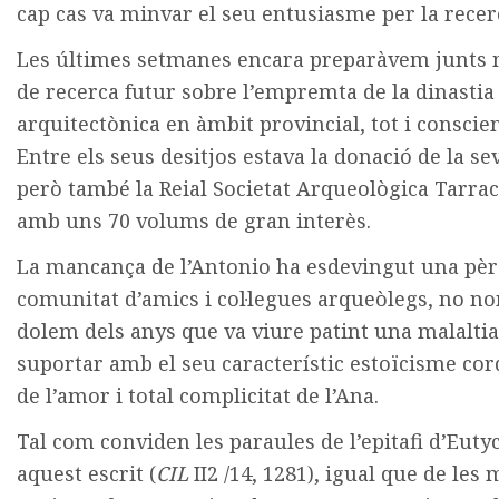
cap cas va minvar el seu entusiasme per la recer
Les últimes setmanes encara preparàvem junts m
de recerca futur sobre l’empremta de la dinastia 
arquitectònica en àmbit provincial, tot i conscien
Entre els seus desitjos estava la donació de la se
però també la Reial Societat Arqueològica Tarra
amb uns 70 volums de gran interès.
La mancança de l’Antonio ha esdevingut una pèr
comunitat d’amics i col·legues arqueòlegs, no n
dolem dels anys que va viure patint una malaltia
suportar amb el seu característic estoïcisme c
de l’amor i total complicitat de l’Ana.
Tal com conviden les paraules de l’epitafi d’Euty
aquest escrit (
CIL
II
2
/14, 1281), igual que de le