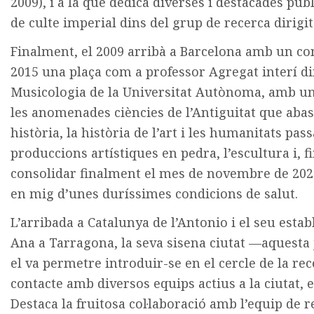
2009), i a la que dedicà diverses i destacades pu
de culte imperial dins del grup de recerca dirigi
Finalment, el 2009 arribà a Barcelona amb un co
2015 una plaça com a professor Agregat interí d
Musicologia de la Universitat Autònoma, amb un 
les anomenades ciències de l’Antiguitat que abas
història, la història de l’art i les humanitats pass
produccions artístiques en pedra, l’escultura i, fin
consolidar finalment el mes de novembre de 2020
en mig d’unes duríssimes condicions de salut.
L’arribada a Catalunya de l’Antonio i el seu esta
Ana a Tarragona, la seva sisena ciutat —aquesta
el va permetre introduir-se en el cercle de la rec
contacte amb diversos equips actius a la ciutat, 
Destaca la fruitosa col·laboració amb l’equip de 