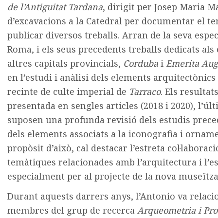
de l’Antiguitat Tardana
, dirigit per Josep Maria M
d’excavacions a la Catedral per documentar el t
publicar diversos treballs
. Arran de la seva espe
Roma, i els seus precedents treballs dedicats
als
altres capitals provincials,
Corduba
i
Emerita
Aug
en l’estudi i anàlisi dels elements arqui
tectònics
recinte de culte imperial de
Tarraco
. Els
resultats
presentada en sengles articles (2018 i 2020),
l’úl
suposen una profunda revisió dels estudis
prece
dels elements associats a la iconogra
fia i ornam
propòsit d’això, cal destacar
l’estreta col·labora
temàtiques relacionades amb
l’arquitectura i l’
especialment per al projecte de la
nova museïtzac
Durant aquests darrers anys, l’Antonio va relac
membres del grup de recerca
Arqueometria i Pro