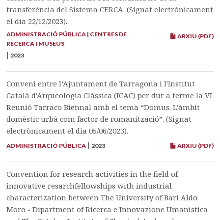
transferència del Sistema CERCA. (Signat electrònicament
el dia 22/12/2023).
ADMINISTRACIÓ PÚBLICA | CENTRES DE
ARXIU (PDF)
RECERCA I MUSEUS
|
2023
Conveni entre l’Ajuntament de Tarragona i l'Institut
Català d'Arqueologia Clàssica (ICAC) per dur a terme la VI
Reunió Tarraco Biennal amb el tema “Domus. L'àmbit
domèstic urbà com factor de romanització”. (Signat
electrònicament el dia 05/06/2023).
|
ADMINISTRACIÓ PÚBLICA
2023
ARXIU (PDF)
Convention for research activities in the field of
innovative resarchfellowships with industrial
characterization between The University of Bari Aldo
Moro - Dipartment of Ricerca e Innovazione Umanistica