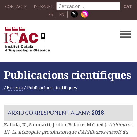
CONTACTE
INTRANET
CAT
ES
EN
Publicacions científiques
/
Recerca
/
Publicacions científiques
ARXIU CORRESPONENT A L'ANY:
2018
Kallala, N.; Sanmartí, J. (dir.); Belarte, M.C. (ed.),
Althiburos
III. La nécropole protohistorique d’Althiburos-massif du