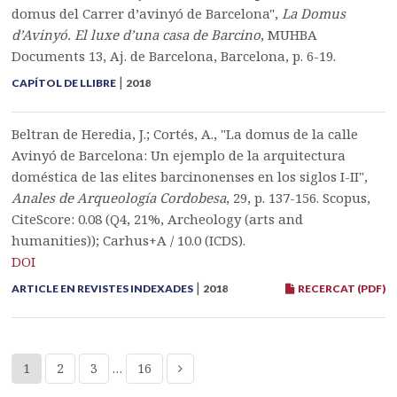
domus del Carrer d’avinyó de Barcelona",
La Domus
d’Avinyó. El luxe d’una casa de Barcino
, MUHBA
Documents 13, Aj. de Barcelona, Barcelona, p. 6-19.
|
CAPÍTOL DE LLIBRE
2018
Beltran de Heredia, J.; Cortés, A., "La domus de la calle
Avinyó de Barcelona: Un ejemplo de la arquitectura
doméstica de las elites barcinonenses en los siglos I-II",
Anales de Arqueología Cordobesa
, 29, p. 137-156. Scopus,
CiteScore: 0.08 (Q4, 21%, Archeology (arts and
humanities)); Carhus+A / 10.0 (ICDS).
DOI
|
ARTICLE EN REVISTES INDEXADES
2018
RECERCAT (PDF)
1
2
3
…
16