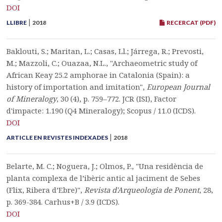
DOI
|
LLIBRE
2018
RECERCAT (PDF)
Baklouti, S.; Maritan, L.; Casas, Ll.; Járrega, R.; Prevosti,
M.; Mazzoli, C.; Ouazaa, N.L., "Archaeometric study of
African Keay 25.2 amphorae in Catalonia (Spain): a
history of importation and imitation",
European Journal
of Mineralogy
, 30 (4), p. 759–772. JCR (ISI), Factor
d'impacte: 1.190 (Q4 Mineralogy); Scopus / 11.0 (ICDS).
DOI
|
ARTICLE EN REVISTES INDEXADES
2018
Belarte, M. C.; Noguera, J.; Olmos, P., "Una residència de
planta complexa de l’ibèric antic al jaciment de Sebes
(Flix, Ribera d’Ebre)",
Revista d'Arqueologia de Ponent
, 28,
p. 369-384. Carhus+B / 3.9 (ICDS).
DOI