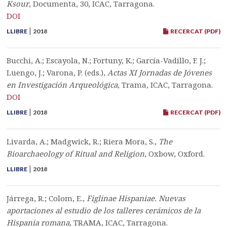
Ksour
, Documenta, 30, ICAC, Tarragona.
DOI
|
LLIBRE
2018
RECERCAT (PDF)
Bucchi, A.; Escayola, N.; Fortuny, K.; García-Vadillo, F. J.;
Luengo, J.; Varona, P. (eds.),
Actas XI Jornadas de Jóvenes
en Investigación Arqueológica
, Trama, ICAC, Tarragona.
DOI
|
LLIBRE
2018
RECERCAT (PDF)
Livarda, A.; Madgwick, R.; Riera Mora, S.,
The
Bioarchaeology of Ritual and Religion
, Oxbow, Oxford.
|
LLIBRE
2018
Járrega, R.; Colom, E.,
Figlinae Hispaniae. Nuevas
aportaciones al estudio de los talleres cerámicos de la
Hispania romana
, TRAMA, ICAC, Tarragona.