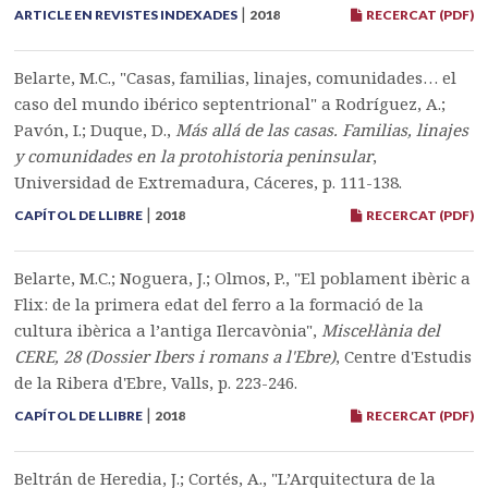
|
ARTICLE EN REVISTES INDEXADES
2018
RECERCAT (PDF)
Belarte, M.C., "Casas, familias, linajes, comunidades… el
caso del mundo ibérico septentrional" a Rodríguez, A.;
Pavón, I.; Duque, D.,
Más allá de las casas. Familias, linajes
y comunidades en la protohistoria peninsular
,
Universidad de Extremadura, Cáceres, p. 111-138.
|
CAPÍTOL DE LLIBRE
2018
RECERCAT (PDF)
Belarte, M.C.; Noguera, J.; Olmos, P., "El poblament ibèric a
Flix: de la primera edat del ferro a la formació de la
cultura ibèrica a l’antiga Ilercavònia",
Miscel·lània del
CERE, 28 (Dossier Ibers i romans a l'Ebre)
, Centre d'Estudis
de la Ribera d'Ebre, Valls, p. 223-246.
|
CAPÍTOL DE LLIBRE
2018
RECERCAT (PDF)
Beltrán de Heredia, J.; Cortés, A., "L’Arquitectura de la